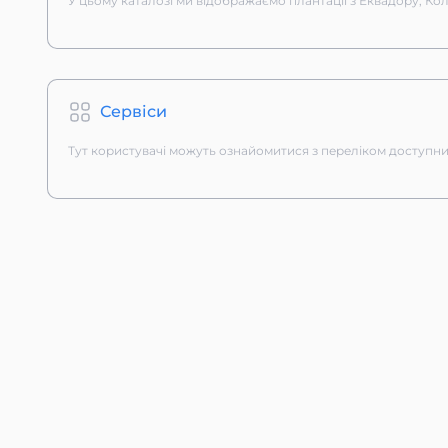
У цьому каталозі ми відображаємо плантації з Еквадору, Колу
Сервіси
Тут користувачі можуть ознайомитися з переліком доступних