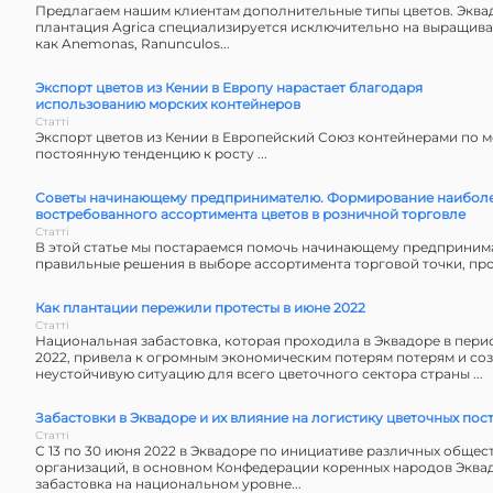
Предлагаем нашим клиентам дополнительные типы цветов. Эква
плантация Agrica специализируется исключительно на выращиван
как Anemonas, Ranunculos...
Экспорт цветов из Кении в Европу нарастает благодаря
использованию морских контейнеров
Статті
Экспорт цветов из Кении в Европейский Союз контейнерами по 
постоянную тенденцию к росту ...
Советы начинающему предпринимателю. Формирование наибол
востребованного ассортимента цветов в розничной торговле
Статті
В этой статье мы постараемся помочь начинающему предприним
правильные решения в выборе ассортимента торговой точки, про
Как плантации пережили протесты в июне 2022
Статті
Национальная забастовка, которая проходила в Эквадоре в перио
2022, привела к огромным экономическим потерям потерям и со
неустойчивую ситуацию для всего цветочного сектора страны ...
Забастовки в Эквадоре и их влияние на логистику цветочных пос
Статті
С 13 по 30 июня 2022 в Эквадоре по инициативе различных общес
организаций, в основном Конфедерации коренных народов Эква
забастовка на национальном уровне...