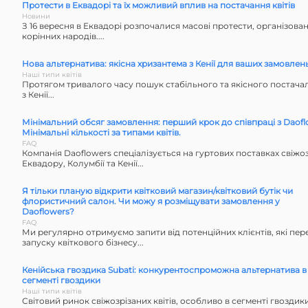
Протести в Еквадорі та їх можливий вплив на постачання квітів
Новини
З 16 вересня в Еквадорі розпочалися масові протести, організова
корінних народів....
Нова альтернатива: якісна хризантема з Кенії для ваших замовлен
Наші типи квітів
Протягом тривалого часу пошук стабільного та якісного постач
з Кенії...
Мінімальний обсяг замовлення: перший крок до співпраці з Daofl
Мінімальні кількості за типами квітів.
FAQ
Компанія Daoflowers спеціалізується на гуртових поставках свіжозр
Еквадору, Колумбії та Кенії...
Я тільки планую відкрити квітковий магазин/квітковий бутік чи
флористичний салон. Чи можу я розміщувати замовлення у
Daoflowers?
FAQ
Ми регулярно отримуємо запити від потенційних клієнтів, які пер
запуску квіткового бізнесу...
Кенійська гвоздика Subati: конкурентоспроможна альтернатива в
сегменті гвоздики
Наші типи квітів
Світовий ринок свіжозрізаних квітів, особливо в сегменті гвоздик