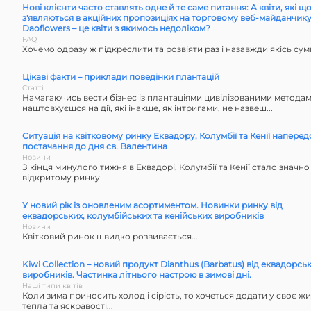
Нові клієнти часто ставлять одне й те саме питання: А квіти, які щ
з'являються в акційних пропозиціях на торговому веб-майданчик
Daoflowers – це квіти з якимось недоліком?
FAQ
Хочемо одразу ж підкреслити та розвіяти раз і назавжди якісь сумн
Цікаві факти – приклади поведінки плантацій
Статті
Намагаючись вести бізнес із плантаціями цивілізованими методами
наштовхуєшся на дії, які інакше, як інтригами, не назвеш...
Ситуація на квітковому ринку Еквадору, Колумбії та Кенії наперед
постачання до дня св. Валентина
Новини
З кінця минулого тижня в Еквадорі, Колумбії та Кенії стало значно
відкритому ринку
У новий рік із оновленим асортиментом. Новинки ринку від
еквадорських, колумбійських та кенійських виробників
Новини
Квітковий ринок швидко розвивається...
Kiwi Collection – новий продукт Dianthus (Barbatus) від еквадорсь
виробників. Частинка літнього настрою в зимові дні.
Наші типи квітів
Коли зима приносить холод і сірість, то хочеться додати у своє жи
тепла та яскравості...