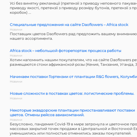
Усі без винятку рекламації (претензії з приводу неповного пакуванн
приводу якості, претензії з приводу розміру бутонів, претензії з 
коробок) ...
Специальные предложения на сайте Daoflowers – Africa stock
Новини
Поставщик цветов Daoflowers рад предложить вашему внимани
нашего ассортимента.
Africa stock – небольшой фоторепортаж процесса работы
Новини
Хотим напомнить нашим покупателям, что на сайте Daoflowers р
размещаются стоки африканской розы (Кения, Танзания, Уганда, 
Начинаем поставки Гортензии от плантации R&G flowers, Колумби
Новини
Новые сложности в поставках цветов: логистические проблемы.
Новини
Некоторые эквадорские плантации приостанавливают поставки
цветов. Отмены рейсов авиакомпаний.
Новини
Безусловно, пандемия Covid-19 в мире затронула и цветочное про
массовых закрытий точек продажи в Центральной и Восточной Е
уменьшились или полностью отменились заказы покупателей.