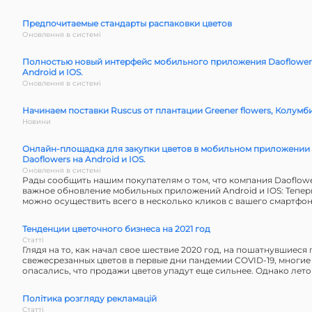
Предпочитаемые стандарты распаковки цветов
Оновлення в системі
Полностью новый интерфейс мобильного приложения Daoflower
Android и IOS.
Оновлення в системі
Начинаем поставки Ruscus от плантации Greener flowers, Колумб
Новини
Онлайн-площадка для закупки цветов в мобильном приложении
Daoflowers на Android и IOS.
Оновлення в системі
Рады сообщить нашим покупателям о том, что компания Daoflow
важное обновление мобильных приложений Android и IOS: Теперь
можно осуществить всего в несколько кликов с вашего смартфон
Тенденции цветочного бизнеса на 2021 год
Статті
Глядя на то, как начал свое шествие 2020 год, на пошатнувшиеся
свежесрезанных цветов в первые дни пандемии COVID-19, многие
опасались, что продажи цветов упадут еще сильнее. Однако летом 
Політика розгляду рекламацій
Статті