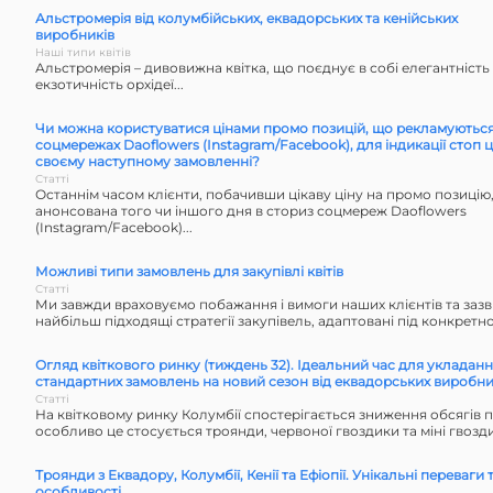
Альстромерія від колумбійських, еквадорських та кенійських
виробників
Наші типи квітів
Альстромерія – дивовижна квітка, що поєднує в собі елегантність л
екзотичність орхідеї...
Чи можна користуватися цінами промо позицій, що рекламуються
соцмережах Daoflowers (Instagram/Facebook), для індикації стоп ц
своєму наступному замовленні?
Статті
Останнім часом клієнти, побачивши цікаву ціну на промо позицію,
анонсована того чи іншого дня в сториз соцмереж Daoflowers
(Instagram/Facebook)...
Можливі типи замовлень для закупівлі квітів
Статті
Ми завжди враховуємо побажання і вимоги наших клієнтів та за
найбільш підходящі стратегії закупівель, адаптовані під конкретног
Огляд квіткового ринку (тиждень 32). Ідеальний час для укладан
стандартних замовлень на новий сезон від еквадорських виробни
Статті
На квітковому ринку Колумбії спостерігається зниження обсягів п
особливо це стосується троянди, червоної гвоздики та міні гвозд
Троянди з Еквадору, Колумбії, Кенії та Ефіопії. Унікальні переваги 
особливості.