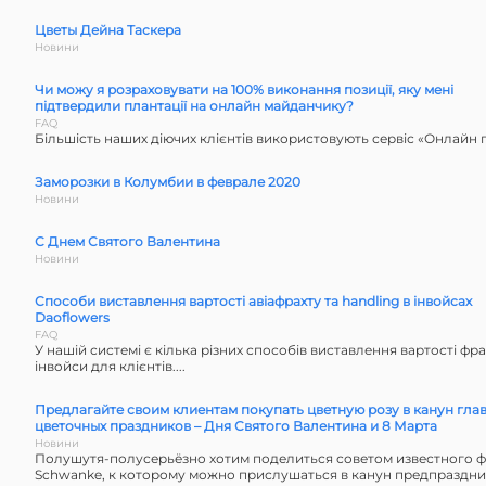
Цветы Дейна Таскера
Новини
Чи можу я розраховувати на 100% виконання позиції, яку мені
підтвердили плантації на онлайн майданчику?
FAQ
Більшість наших діючих клієнтів використовують сервіс «Онлайн пр
Заморозки в Колумбии в феврале 2020
Новини
С Днем Святого Валентина
Новини
Способи виставлення вартості авіафрахту та handling в інвойсах
Daoflowers
FAQ
У нашій системі є кілька різних способів виставлення вартості фра
інвойси для клієнтів....
Предлагайте своим клиентам покупать цветную розу в канун гла
цветочных праздников – Дня Святого Валентина и 8 Марта
Новини
Полушутя-полусерьёзно хотим поделиться советом известного ф
Schwanke, к которому можно прислушаться в канун предпраздни