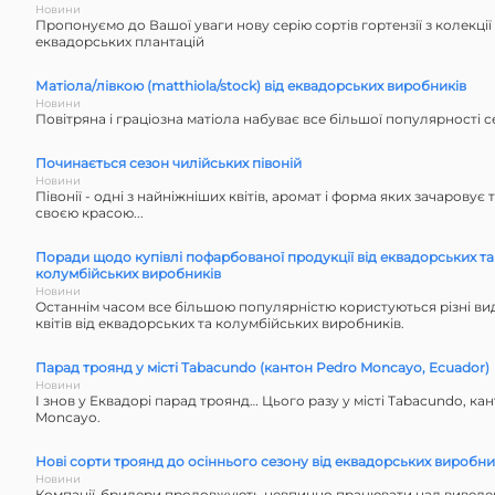
Новини
Пропонуємо до Вашої уваги нову серію сортів гортензії з колекції M
еквадорських плантацій
Матіола/лівкою (matthiola/stock) від еквадорських виробників
Новини
Повітряна і граціозна матіола набуває все більшої популярності с
Починається сезон чилійських півоній
Новини
Півонії - одні з найніжніших квітів, аромат і форма яких зачаровує
своєю красою...
Поради щодо купівлі пофарбованої продукції від еквадорських та
колумбійських виробників
Новини
Останнім часом все більшою популярністю користуються різні в
квітів від еквадорських та колумбійських виробників.
Парад троянд у місті Tabacundo (кантон Pedro Moncayo, Ecuador)
Новини
І знов у Еквадорі парад троянд… Цього разу у місті Tabacundo, ка
Moncayo.
Нові сорти троянд до осіннього сезону від еквадорських виробни
Новини
Компанії-бридери продовжують невпинно працювати над виведен