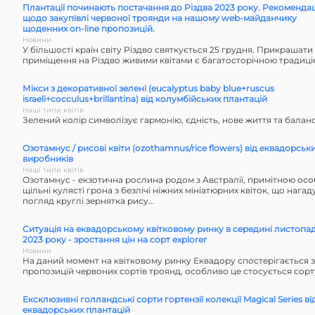
Плантації починають постачання до Різдва 2023 року. Рекомендац
щодо закупівлі червоної троянди на нашому web-майданчику
щоденних on-line пропозицій.
Новини
У більшості країн світу Різдво святкується 25 грудня. Прикрашати
приміщення на Різдво живими квітами є багатосторічною традиці
Мікси з декоративної зелені (eucalyptus baby blue+ruscus
israeli+cocculus+brillantina) від колумбійських плантацій
Наші типи квітів
Зелений колір символізує гармонію, єдність, нове життя та баланс.
Озотамнус / рисові квіти (ozothamnus/rice flowers) від еквадорськ
виробників
Наші типи квітів
Озотамнус - екзотична рослина родом з Австралії, примітною осо
щільні кулясті грона з безлічі ніжних мініатюрних квіток, що наг
погляд круглі зернятка рису...
Ситуація на еквадорському квітковому ринку в середині листопа
2023 року - зростання цін на сорт explorer
Новини
На даний момент на квітковому ринку Еквадору спостерігається
пропозицій червоних сортів троянд, особливо це стосується сорту
Ексклюзивні голландські сорти гортензії колекції Magical Series ві
еквадорських плантацій