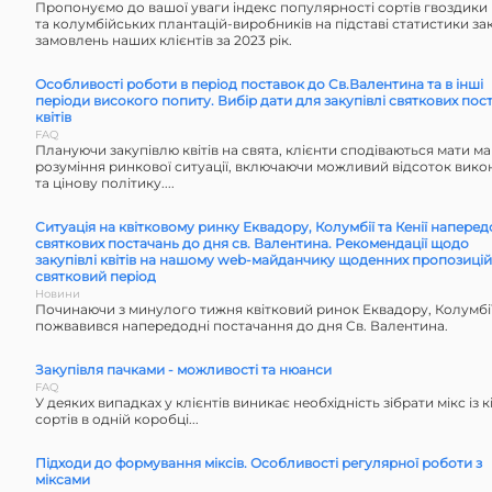
Пропонуємо до вашої уваги індекс популярності сортів гвоздики 
та колумбійських плантацій-виробників на підставі статистики за
замовлень наших клієнтів за 2023 рік.
Особливості роботи в період поставок до Cв.Валентина та в інші
періоди високого попиту. Вибір дати для закупівлі святкових пос
квітів
FAQ
Плануючи закупівлю квітів на свята, клієнти сподіваються мати м
розуміння ринкової ситуації, включаючи можливий відсоток вик
та цінову політику....
Ситуація на квітковому ринку Еквадору, Колумбії та Кенії наперед
святкових постачань до дня св. Валентина. Рекомендації щодо
закупівлі квітів на нашому web-майданчику щоденних пропозицій
святковий період
Новини
Починаючи з минулого тижня квітковий ринок Еквадору, Колумбії 
пожвавився напередодні постачання до дня Cв. Валентина.
Закупівля пачками - можливості та нюанси
FAQ
У деяких випадках у клієнтів виникає необхідність зібрати мікс із 
сортів в одній коробці...
Підходи до формування міксів. Особливості регулярної роботи з
міксами