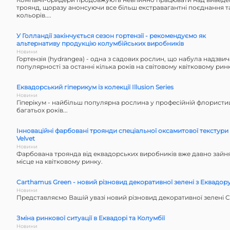
троянд, щоразу анонсуючи все більш екстравагантні поєднання та
кольорів....
У Голландії закінчується сезон гортензії - рекомендуємо як
альтернативу продукцію колумбійських виробників
Новини
Гортензія (hydrangea) - одна з садових рослин, що набула надзви
популярності за останні кілька років на світовому квітковому рин
Еквадорський гіперикум із колекції Illusion Series
Новини
Гіперікум - найбільш популярна рослина у професійній флористи
багатьох років...
Інноваційні фарбовані троянди спеціальної оксамитової текстури 
Velvet
Новини
Фарбована ​​троянда від еквадорських виробників вже давно зайн
місце на квітковому ринку.
Carthamus Green - новий різновид декоративної зелені з Еквадор
Новини
Представляємо Вашій увазі новий різновид декоративної зелені 
Зміна ринкової ситуації в Еквадорі та Колумбії
Новини