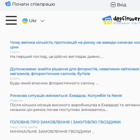
Почати співпрацю
Вхід
Ukr
Чому велика кількість пропозицій на ринку не завжди означає низ
ціни
Статті
На перший погляд, це дійсно виглядає дивно....
Допоможемо знайти рішення для флористів, невеликих квіткових
магазинів, флористичних салонів, бутіків
Статті
Будь-який власник флористичного салону ....
Ринкова ситуація змінюється: Еквадор, Колумбія та Кенія
Новини
Після кількох місяців високого виробництва в Еквадорі та затяжн
низьких цін ринок почав поступово змінюватись...
ГОЛОВНЕ ПРО ЗАМОВЛЕННЯ І ЗАКУПІВЛЮ ГВОЗДИКИ
Наші типи квітів
МІНІМАЛЬНЕ ЗАМОВЛЕННЯ ГВОЗДИКИ ...