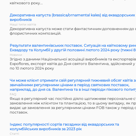
квіткового року...
Декоративна капуста (brassica/ornamental kales) від еквадорських
виробників
Наші типи квітів
Декоративна капуста може стати фантастичним доповненням до 
флористичних композицій.
Результати валентинівських поставок. Ситуація на квітковому ри
Еквадору та Колумбії у другій половині лютого 2024 року (тижні 8-
Новини
Згідно з даними Національної асоціації виробників та експортерів
Expoflores, експорт квітів до Дня святого Валентина, здійснений у 
по 10 лютого 2024 року
Чи може клієнт отримати свій регулярний тижневий обсяг квітів з
звичайними регулярними цінами в період святкових поставок,
наприклад, до дня св. Валентина та в інші періоди пікового попит
FAQ
Якщо в регулярний час постійно діяло щотижневе персональне 
замовлення між клієнтом та плантацією, то в цьому випадку, як п
видає це замовлення за регулярними цінами FOB також у період 
поставок.
Індекс популярності сортів гвоздики від еквадорських та
колумбійських виробників за 2023 рік
Статті