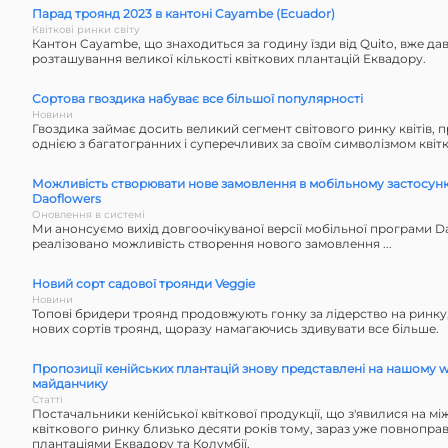
Парад троянд 2023 в кантоні Cayambe (Ecuador)
Квіткові ринки світу
Кантон Cayambe, що знаходиться за годину їзди від Quito, вже да
розташування великої кількості квіткових плантацій Еквадору.
Сортова гвоздика набуває все більшої популярності
Новини
Гвоздика займає досить великий сегмент світового ринку квітів, 
однією з багатогранних і суперечливих за своїм символізмом квіт
Можливість створювати нове замовлення в мобільному застосун
Daoflowers
Оновлення в системі
Ми анонсуємо вихід довгоочікуваної версії мобільної програми Dao
реалізовано можливість створення нового замовлення ...
Новий сорт садової троянди Veggie
Новини
Топові бридери троянд продовжують гонку за лідерство на ринку
нових сортів троянд, щоразу намагаючись здивувати все більше.
Пропозиції кенійських плантацій знову представлені на нашому 
майданчику
Статті
Постачальники кенійської квіткової продукції, що з'явилися на мі
квіткового ринку близько десяти років тому, зараз уже повнопра
плантаціями Еквадору та Колумбії.