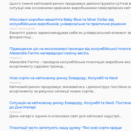
Цього тижня квітковий ринок продовжує демонструвати суттєві ві
ситуації між основними країнами-виробниками свіжозрізаних квітів
Міксовані коробки евкаліпта Baby Blue та Silver Dollar від
колумбійських виробників: універсальне та практичне рішення
Наші типи квітів
Евкаліпт давно зарекомендував себе як універсальний елемент зе
флористиці...
Підвищення цін на ексклюзивні троянди від колумбійської плантац
Alexandra Farms напередодні сезону весіль
Новини
Alexandra Farms – провідна колумбійська плантація-виробник ек
асортименту садових троянд...
Нові сорти на квітковому ринку Еквадору, Колумбії та Кенії
Новини
Квітковий ринок продовжує змінюватись і демонструє постійне 
асортименту за рахунок селекції нових сортів...
Ситуація на квітковому ринку Еквадору, Колумбії та Кенії. Постач
до Дня Матері
Новини
День матері є одним із ключових свят для квіткової індустрії...
Плантації часто запитують нашу думку: "Які нові сорти краще