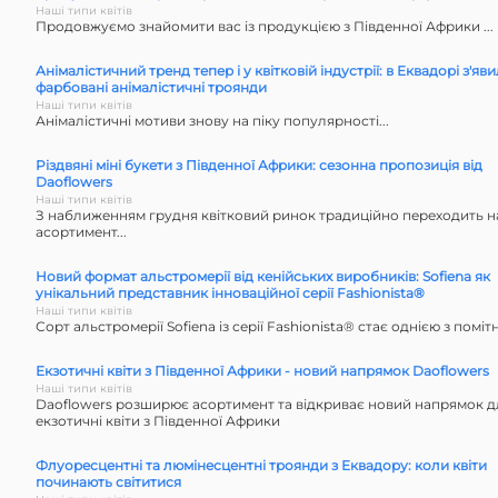
Наші типи квітів
Продовжуємо знайомити вас із продукцією з Південної Африки ...
Анімалістичний тренд тепер і у квітковій індустрії: в Еквадорі з'яв
фарбовані анімалістичні троянди
Наші типи квітів
Анімалістичні мотиви знову на піку популярності...
Різдвяні міні букети з Південної Африки: сезонна пропозиція від
Daoflowers
Наші типи квітів
З наближенням грудня квітковий ринок традиційно переходить н
асортимент...
Новий формат альстромерії від кенійських виробників: Sofiena як
унікальний представник інноваційної серії Fashionista®
Наші типи квітів
Сорт альстромерії Sofiena із серії Fashionista® стає однією з помітн
Екзотичні квіти з Південної Африки - новий напрямок Daoflowers
Наші типи квітів
Daoflowers розширює асортимент та відкриває новий напрямок для
екзотичні квіти з Південної Африки
Флуоресцентні та люмінесцентні троянди з Еквадору: коли квіти
починають світитися