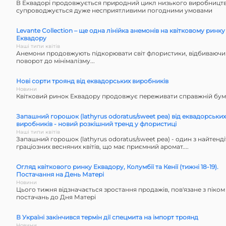
В Еквадорі продовжується природний цикл низького виробництв
супроводжується дуже несприятливими погодними умовами
Levante Collection – ще одна лінійка анемонів на квітковому ринку
Еквадору
Наші типи квітів
Анемони продовжують підкорювати світ флористики, відбиваючи
поворот до мінімалізму...
Нові сорти троянд від еквадорських виробників
Новини
Квітковий ринок Еквадору продовжує переживати справжній бу
Запашний горошок (lathyrus odoratus/sweet pea) від еквадорських
виробників - новий розкішний тренд у флористиці
Наші типи квітів
Запашний горошок (lathyrus odoratus/sweet pea) - один з найтенді
граціозних весняних квітів, що має приємний аромат....
Огляд квіткового ринку Еквадору, Колумбії та Кенії (тижні 18-19).
Постачання на День Матері
Новини
Цього тижня відзначається зростання продажів, пов'язане з піком
постачань до Дня Матері
В Україні закінчився термін дії спецмита на імпорт троянд
Новини