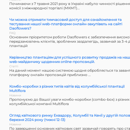
Починаючи з 7 травня 2021 року в Україні набуло чинності рішенн
комісії з міжнародної торгівлі (МКМТ)...
Чи можна отримати тимчасовий доступ для ознайомлення та
тестування нашої web-платформи онлайн-закупівель на сайті
Daoflowers?
FAQ
Основним пріоритетом роботи Daoflowers є забезпечення високої
передзамовлень клієнтів, зроблених заздалегідь, зазвичай за 3-4 д
плантацій
Керівництво плантаціям для успішного розвитку продажів на на
web-майданчику щоденних online-пропозицій.
Статті
На даний момент нашою системою щодня обробляється та завант
платформу онлайн пропозицій приблизно ...
Комбо-коробки з різних типів квітів від колумбійської плантації
Multiflora
Новини
Пропонуємо до Вашої уваги комбо-коробки (сombo-box) з різних ти
колумбійської компанії Multiflora
Огляд квіткового ринку Еквадору, Колумбії та Кенії у другій полов
березня 2024 року (тижні 12-13)
Новини
По завершенні основних квіткових свят зазвичай говорять про ст