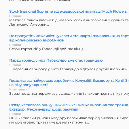
Stock (матіола) Supreme від еквадорської плантації Much Flowers
Новини
Маттіола, також відома під назвою Stock в англомовних країнах та
Латинської Америки...
Не пропустіть можливість укласти стандартні замовлення на горт
від колумбійських виробників
Новини
Сезон гортензій у Голландії добігає кінця...
Парад троянд у місті Табакундо вже стає традицією
Новини
15 вересня 2024 року у місті Табакундо відбувся другий щорічний 
Гвоздика від найкращих виробників Колумбії, Еквадору та Кенії: З
на піку популярності!
Наші типи квітів
Зараз гвоздика переживає відродження і знаходиться на піку поп
Огляд квіткового ринку. Тижні 36-37. Низьке виробництво троянд
Еквадорі. Рекомендації щодо закупівлі
Новини
Нині квітковий ринок Еквадору переживає період зниження виро
які орієнтовно триватиме ще кілька тижнів...