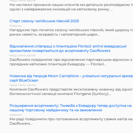
Наші типи квітів
На численні прохання наших клієнтів ми детально розповідаємо п
однієї з найвражаючих інновацій на квітковому ринку ...
Старт сезону чилійських півоній 2025
Новини
Нагадуємо про початок сезону чилійських півоній, який щороку 
ринок свіжість, яскравість і неповторний шарм...
Відновлення співпраці з плантацією Florisol: елітні еквадорські
хризантеми повертаються до асортименту Daoflowers
Наші типи квітів
Daoflowers повідомляє про відновлення партнерських відносин з 
провідних квіткових плантацій Еквадору — Florisol...
Новинка від творців Moon Carnations – унікальні натуральні хриз
серії BlueOcean
Наші типи квітів
Компанія Daoflowers представляє ексклюзивну новинку від одного 
біотехнологічної селекції компанії Florigene (Suntory)...
Розширення асортименту: Tweedia з Еквадору тепер доступна на
нашому торговому майданчику та на замовлення
Новини
Ми раді повідомити про поповнення асортименту свіжих квітів на
Daoflowers...