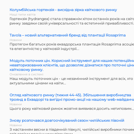
Колумбійська гортензія - висхідна зірка квіткового ринку
Наші типи квітів
Гортензія (hydrangea) стала справжнім хітом останніх років на сві
ринку завдяки своїй універсальності та естетичній привабливості..
Tavola – новий альтернативний бренд від плантації Rosaprima
Новини
Протягом багатьох років еквадорська плантація Rosaprima асоці
та елегантністю у квітковій індустрії...
Модуль поточних цін. Корисний інструмент для наших потенційни
неавторизованих клієнтів, що дозволяє дізнатися про поточні цін
квітковому ринку.
Оновлення в системі
Наш модуль поточних цін - це незамінний інструмент для всіх, хто
актуальними цінами на квіти...
Огляд квіткового ринку (тижня 44-45). Збільшення виробництва
троянд в Еквадорі та вигідні промо-акції на нашому web-майданч
Новини
Цього року квітковий ринок жовтня виявився досить нетиповим...
Знову розпочався довгоочікуваний сезон чилійських півоній
Новини
З настанням весни в південній півкулі, чилійські виробники почи
світ своїми розкішними півоніями...