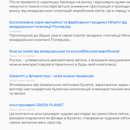
Після тривалого надлишку троянди на ринку і відповідно дуже низ
минулого тижня спостерігається зниження пропозицій з троянди
ринку від еквадорських плантацій-виробників квітів. Це в першу че
Ексклюзивна серія звичайної та фарбованої гвоздики Minami від
еквадорської плантації Florequisa
Новини
Пропонуємо до Вашої уваги серію сортів гвоздики з колекції Mina
еквадорської компанії Florequisa...
Ruscus Israeli від еквадорських та колумбійських виробників
Наші типи квітів
Рускус - універсальна декоративна зелень з яскравим вишуканим
можна використовувати практично в будь-якій композиції.
Евкаліпт у флористиці – нова модна тенденція
Наші типи квітів
Втомившись від тривіальних квіткових букетів, зараз ринок задає
вигляді нестандартних букетних композицій із використанням ек
та зелені.
Альстромерія GREEN PLANET
Наші типи квітів
Ця елегантна альстромерія чудово виглядає як самостійна квітка
використовуватися як філери в букетах, створюючи чудовий об'єм
своєю зеленню весь простір.