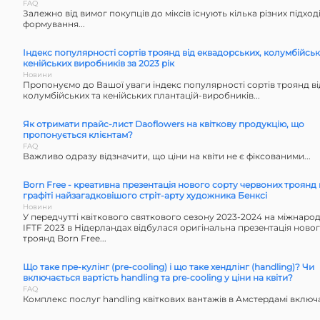
FAQ
Залежно від вимог покупців до міксів існують кілька різних підході
формування...
Індекс популярності сортів троянд від еквадорських, колумбійськ
кенійських виробників за 2023 рік
Новини
Пропонуємо до Вашої уваги індекс популярності сортів троянд ві
колумбійських та кенійських плантацій-виробників...
Як отримати прайс-лист Daoflowers на квіткову продукцію, що
пропонується клієнтам?
FAQ
Важливо oдразу відзначити, що ціни на квіти не є фіксованими...
Born Free - креативна презентація нового сорту червоних троянд 
графіті найзагадковішого стріт-арту художника Бенксі
Новини
У передчутті квіткового святкового сезону 2023-2024 на міжнародн
IFTF 2023 в Нідерландах відбулася оригінальна презентація ново
троянд Born Free...
Що таке пре-кулінг (pre-cooling) і що таке хендлінг (handling)? Чи
включається вартість handling та pre-cooling у ціни на квіти?
FAQ
Комплекс послуг handling квіткових вантажів в Амстердамі включ