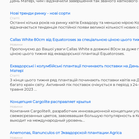
День Матері, чим і відзначили завершення так званого квіткового 
Нові тренди ринку - нові сорти
Статті
Останні кілька років на ринку квітів Еквадору та меншою мірою Ко
відзначається тенденція постійної появи великої кількості нових с
Сallas White 80cm від Equatoroses за спеціальною ціною цього ти
Новини
Пропонуємо до Вашої уваги Callas White в довжині 80см за дуже
ціною цього тижня від еквадорської плантації Equatoroses.
Еквадорські і колумбійські плантації починають поставки на День
Матері
Статті
З кінця цього тижня ряд плантацій починають поставки квітів на 
багато країн світу. Активний пік поставок очікується в період з 24-
травня 2023 ...
Концепция Cargolite расправляет крылья
Новини
Компания Cargolite®, разработчик инновационной концепции уп
свежесрезанных цветов, завоевавшая большую популярность в К
выходит на международный уровень...
Anemonas, Ranunculos от Эквадорской плантации Agrica
Новини