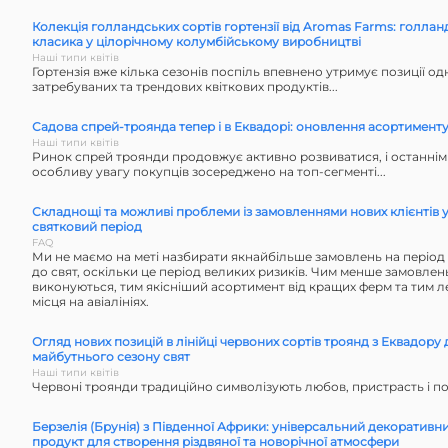
Колекція голландських сортів гортензії від Aromas Farms: голлан
класика у цілорічному колумбійському виробництві
Наші типи квітів
Гортензія вже кілька сезонів поспіль впевнено утримує позиції одн
затребуваних та трендових квіткових продуктів...
Садова спрей-троянда тепер і в Еквадорі: оновлення асортимент
Наші типи квітів
Ринок спрей троянди продовжує активно розвиватися, і останні
особливу увагу покупців зосереджено на топ-сегменті...
Складнощі та можливі проблеми із замовленнями нових клієнтів 
святковий період
FAQ
Ми не маємо на меті назбирати якнайбільше замовлень на період 
до свят, оскільки це період великих ризиків. Чим менше замовлен
виконуються, тим якісніший асортимент від кращих ферм та тим 
місця на авіалініях.
Огляд нових позицій в лінійці червоних сортів троянд з Еквадору 
майбутнього сезону свят
Наші типи квітів
Червоні троянди традиційно символізують любов, пристрасть і пов
Берзелія (Брунія) з Південної Африки: універсальний декоративн
продукт для створення різдвяної та новорічної атмосфери