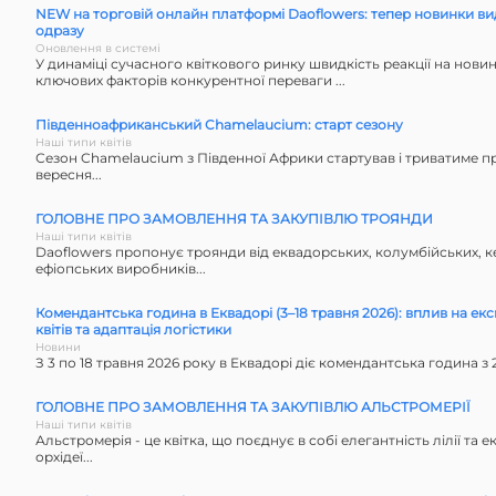
NEW на торговій онлайн платформі Daoflowers: тепер новинки в
одразу
Оновлення в системі
У динаміці сучасного квіткового ринку швидкість реакції на новин
ключових факторів конкурентної переваги ...
Південноафриканський Chamelaucium: старт сезону
Наші типи квітів
Сезон Chamelaucium з Південної Африки стартував і триватиме п
вересня...
ГОЛОВНЕ ПРО ЗАМОВЛЕННЯ ТА ЗАКУПІВЛЮ ТРОЯНДИ
Наші типи квітів
Daoflowers пропонує троянди від еквадорських, колумбійських, к
ефіопських виробників...
Комендантська година в Еквадорі (3–18 травня 2026): вплив на ек
квітів та адаптація логістики
Новини
З 3 по 18 травня 2026 року в Еквадорі діє комендантська година з 23
ГОЛОВНЕ ПРО ЗАМОВЛЕННЯ ТА ЗАКУПІВЛЮ АЛЬСТРОМЕРІЇ
Наші типи квітів
Альстромерія - це квітка, що поєднує в собі елегантність лілії та е
орхідеї...