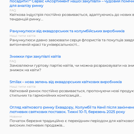
посадити?" Сервіс «Асортимент нашої закупівлі» – чудовий поміч
для аналізу ринку
FAQ
Квіткова індустрія постійно розвивається, адаптуючись до нових в
тенденцій ринку...
Ранункулюси від еквадорських та колумбійських виробників
Наші типи квітів
Ранункулюси давно завоювали серця флористів та покупців завдя
витонченій красі та універсальності...
Знижки при закупівлі квітів
FAQ
Замовляючи гуртову партію квітів, чи можна розраховувати на зн
знижок на квіти?
Smilax – нова зелень від еквадорських квіткових виробників
Наші типи квітів
Квітковий ринок постійно розвивається, пропонуючи нові продук
стильних та гармонійних композицій...
Огляд квіткового ринку Еквадору, Колумбії та Кенії після закінчен
лютневих святкових поставок. Тижні 10-11, березень 2025 року
Новини
Початок березня традиційно є перехідним періодом для квітковог
високих лютневих продажів...