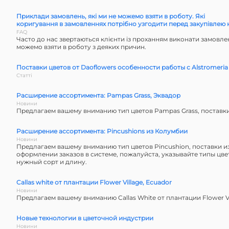
Приклади замовлень, які ми не можемо взяти в роботу. Які
коригування в замовленнях потрібно узгодити перед закупівлею к
FAQ
Часто до нас звертаються клієнти із проханням виконати замовлен
можемо взяти в роботу з деяких причин.
Поставки цветов от Daoflowers особенности работы с Alstromeria
Статті
Расширение ассортимента: Pampas Grass, Эквадор
Новини
Предлагаем вашему вниманию тип цветов Pampas Grass, поставки
Расширение ассортимента: Pincushions из Колумбии
Новини
Предлагаем вашему вниманию тип цветов Pincushion, поставки и
оформлении заказов в системе, пожалуйста, указывайте типы цвет
нужный сорт и длину.
Callas white от плантации Flower Village, Ecuador
Новини
Предлагаем вашему вниманию Callas White от плантации Flower Vil
Новые технологии в цветочной индустрии
Новини