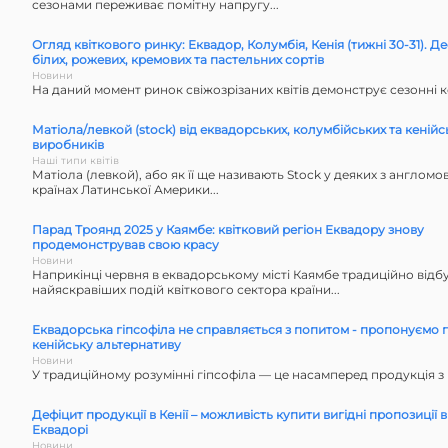
сезонами переживає помітну напругу...
Огляд квіткового ринку: Еквадор, Колумбія, Кенія (тижні 30-31). Д
білих, рожевих, кремових та пастельних сортів
Новини
На даний момент ринок свіжозрізаних квітів демонструє сезонні к
Матіола/левкой (stock) від еквадорських, колумбійських та кенійс
виробників
Наші типи квітів
Матіола (левкой), або як її ще називають Stock у деяких з англомо
країнах Латинської Америки...
Парад Троянд 2025 у Каямбе: квітковий регіон Еквадору знову
продемонстрував свою красу
Новини
Наприкінці червня в еквадорському місті Каямбе традиційно відб
найяскравіших подій квіткового сектора країни...
Еквадорська гіпсофіла не справляється з попитом - пропонуємо г
кенійську альтернативу
Новини
У традиційному розумінні гіпсофіла — це насамперед продукція з 
Дефіцит продукції в Кенії – можливість купити вигідні пропозиції в
Еквадорі
Новини