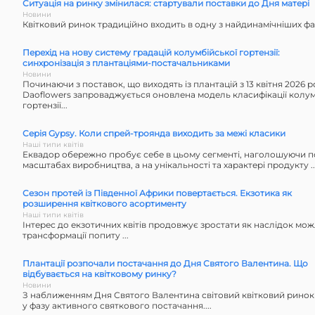
Ситуація на ринку змінилася: стартували поставки до Дня матері
Новини
Квітковий ринок традиційно входить в одну з найдинамічніших фаз 
Перехід на нову систему градацій колумбійської гортензії:
синхронізація з плантаціями-постачальниками
Новини
Починаючи з поставок, що виходять із плантацій з 13 квітня 2026 р
Daoflowers запроваджується оновлена модель класифікації колум
гортензії...
Серія Gypsy. Коли спрей-троянда виходить за межі класики
Наші типи квітів
Еквадор обережно пробує себе в цьому сегменті, наголошуючи п
масштабах виробництва, а на унікальності та характері продукту ..
Сезон протей із Південної Африки повертається. Екзотика як
розширення квіткового асортименту
Наші типи квітів
Інтерес до екзотичних квітів продовжує зростати як наслідок можли
трансформації попиту ...
Плантації розпочали постачання до Дня Святого Валентина. Що
відбувається на квітковому ринку?
Новини
З наближенням Дня Святого Валентина світовий квітковий ринок
у фазу активного святкового постачання....