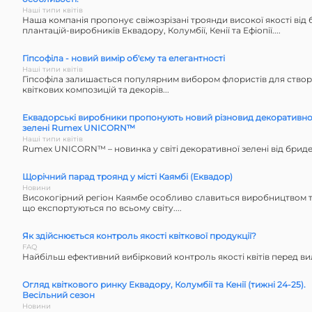
Наші типи квітів
Наша компанія пропонує свіжозрізані троянди високої якості від 
плантацій-виробників Еквадору, Колумбії, Кенії та Ефіопії....
Гіпсофіла - новий вимір об'єму та елегантності
Наші типи квітів
Гіпсофіла залишається популярним вибором флористів для ство
квіткових композицій та декорів...
Еквадорські виробники пропонують новий різновид декоративно
зелені Rumex UNICORN™
Наші типи квітів
Rumex UNICORN™ – новинка у світі декоративної зелені від бридер
Щорічний парад троянд у місті Каямбі (Еквадор)
Новини
Високогірний регіон Каямбе особливо славиться виробництвом тр
що експортуються по всьому світу....
Як здійснюється контроль якості квіткової продукції?
FAQ
Найбільш ефективний вибірковий контроль якості квітів перед ви
Огляд квіткового ринку Еквадору, Колумбії та Кенії (тижні 24-25).
Весільний сезон
Новини