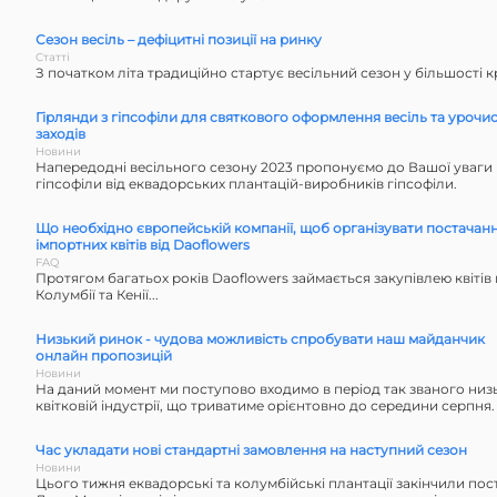
Сезон весіль – дефіцитні позиції на ринку
Статті
З початком літа традиційно стартує весільний сезон у більшості краї
Гірлянди з гіпсофіли для святкового оформлення весіль та урочи
заходів
Новини
Напередодні весільного сезону 2023 пропонуємо до Вашої уваги 
гіпсофіли від еквадорських плантацій-виробників гіпсофіли.
Що необхідно європейській компанії, щоб організувати постачан
імпортних квітів від Daoflowers
FAQ
Протягом багатьох років Daoflowers займається закупівлею квітів 
Колумбії та Кенії...
Низький ринок - чудова можливість спробувати наш майданчик
онлайн пропозицій
Новини
На даний момент ми поступово входимо в період так званого низ
квітковій індустрії, що триватиме орієнтовно до середини серпня.
Час укладати нові стандартні замовлення на наступний сезон
Новини
Цього тижня еквадорські та колумбійські плантації закінчили пост