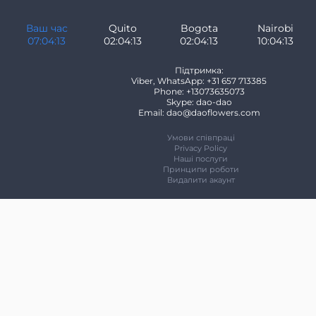
Ваш час
Quito
Bogota
Nairobi
07:04:13
02:04:13
02:04:13
10:04:13
Підтримка:
Viber, WhatsApp: +31 657 713385
Phone: +13073635073
Skype: dao-dao
Email: dao@daoflowers.com
Умови співпраці
Privacy Policy
Наші послуги
Принципи роботи
Видалити акаунт