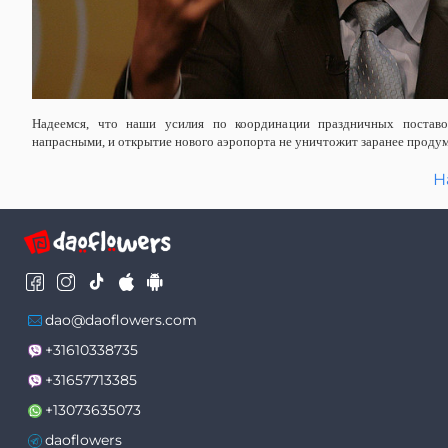
Надеемся, что наши усилия по координации праздничных поставо
напрасными, и открытие нового аэропорта не уничтожит заранее проду
Н
dao@daoflowers.com
+31610338735
+31657713385
+13073635073
daoflowers