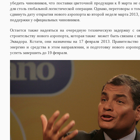
убедить чиновников, что поставки цветочной продукции к 8 марта не 
для столь глобальной логистической операции. Однако, переговоры о то
сдвинуть дату открытия нового аэропорта ко второй неделе марта 2013,
поддержки у официальных чиновников.
Остается также надеяться на очередную техническую задержку с о
строительству нового аэропорта, которая также может быть связана с 
Эквадора. Кстати, они назначены на 17 февраля 2013. Правительств
энергию и средства в этом направлении, и подготовку нового аэропо
успеть завершить до 19 февраля.