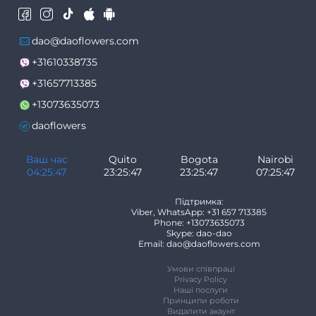
dao@daoflowers.com
+31610338735
+31657713385
+13073635073
daoflowers
Ваш час
Quito
Bogota
Nairobi
04:25:47
23:25:47
23:25:47
07:25:47
Підтримка:
Viber, WhatsApp: +31 657 713385
Phone: +13073635073
Skype: dao-dao
Email: dao@daoflowers.com
Умови співпраці
Privacy Policy
Наші послуги
Принципи роботи
Видалити акаунт