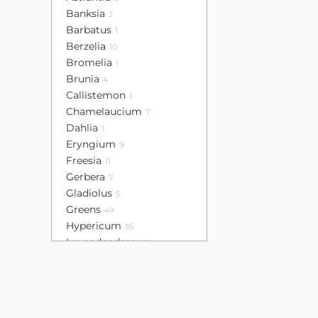
Banksia
2
Barbatus
1
Berzelia
10
Bromelia
1
Brunia
4
Callistemon
1
Chamelaucium
7
Dahlia
1
Eryngium
9
Freesia
11
Gerbera
7
Gladiolus
5
Greens
49
Hypericum
55
Leucadendron
16
Lisianthus
32
Mini calla
4
Mini gerbera
13
Poppy
5