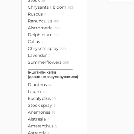
Stock
28
Chrysants 1 bloom
163
Ruscus
4
Ranunculus
189
Alstromeria
256
Delphinium
93
Callas
7
Chrysnts spray
229
Lavender
2
Summerflowers
295
Інші типи квітів
(давно не закуповувалися)
Dianthus
42
Lilium
46
Eucalyptus
10
Stock spray
6
Anemones
39
Alstresia
4
Amaranthus
5
Astrantia
8