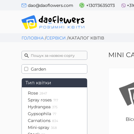
dao@daoflowers.com
+13073635073
+31
ГОЛОВНА
/
СЕРВІСИ
/
КАТАЛОГ КВІТІВ
MINI C
Garden
Тип квітки
Rose
2847
Spray roses
717
Hydrangea
375
Gypsophila
77
Bic
Carnations
834
Mini-spray
368