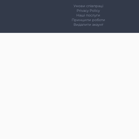
Умови співпраці
Privacy Policy
Наші послуги
Принципи роботи
Видалити акаунт