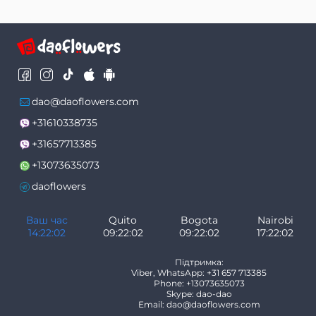
dao@daoflowers.com
+31610338735
+31657713385
+13073635073
daoflowers
Ваш час
Quito
Bogota
Nairobi
14:22:02
09:22:02
09:22:02
17:22:02
Підтримка:
Viber, WhatsApp: +31 657 713385
Phone: +13073635073
Skype: dao-dao
Email: dao@daoflowers.com