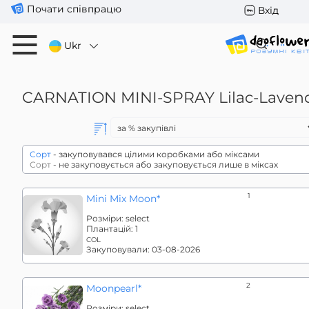
Почати співпрацю
Вхід
Ukr
CARNATION MINI-SPRAY
Lilac-Laven
Сорт
- закуповувався цілими коробками або міксами
Сорт
- не закуповується або закуповується лише в міксах
1
Mini Mix Moon*
Розміри:
select
Плантацій:
1
COL
Закуповували:
03-08-2026
2
Moonpearl*
Розміри:
select