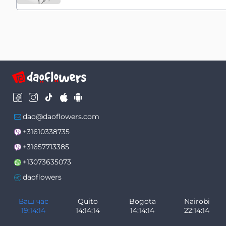
dao@daoflowers.com
+31610338735
+31657713385
+13073635073
daoflowers
Ваш час
Quito
Bogota
Nairobi
19:14:14
14:14:14
14:14:14
22:14:14