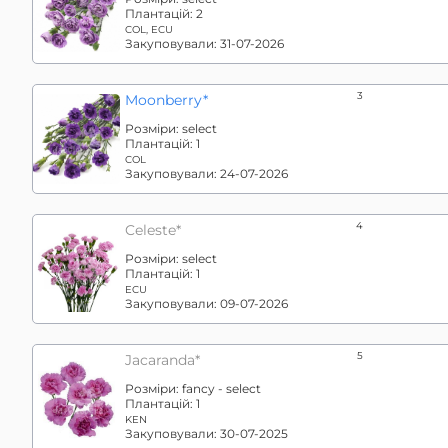
Плантацій:
2
COL, ECU
Закуповували:
31-07-2026
3
Moonberry*
Розміри:
select
Плантацій:
1
COL
Закуповували:
24-07-2026
4
Celeste*
Розміри:
select
Плантацій:
1
ECU
Закуповували:
09-07-2026
5
Jacaranda*
Розміри:
fancy - select
Плантацій:
1
KEN
Закуповували:
30-07-2025