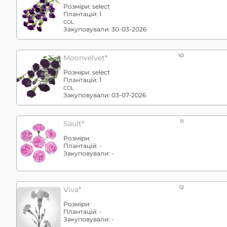
Розміри:
select
Плантацій:
1
COL
Закуповували:
30-03-2026
10
Moonvelvet*
Розміри:
select
Плантацій:
1
COL
Закуповували:
03-07-2026
11
Sault*
Розміри:
Плантацій:
-
Закуповували:
-
12
Viva*
Розміри:
Плантацій:
-
Закуповували:
-