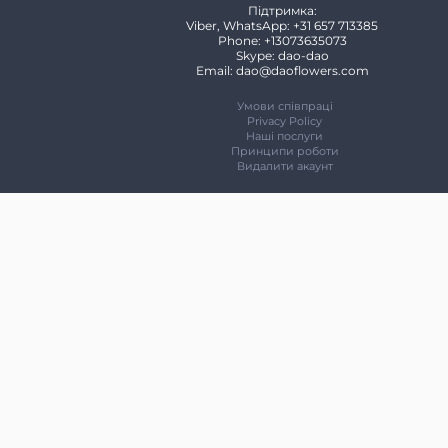
Підтримка:
Viber, WhatsApp: +31 657 713385
Phone: +13073635073
Skype: dao-dao
Email: dao@daoflowers.com
Умови співпраці
Privacy Policy
Наші послуги
Принципи роботи
Видалити акаунт