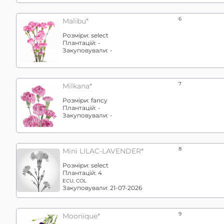
6
Malibu*
Розміри:
select
Плантацій:
-
Закуповували:
-
7
Milkana*
Розміри:
fancy
Плантацій:
-
Закуповували:
-
8
Mini LILAC-LAVENDER*
Розміри:
select
Плантацій:
4
ECU, COL
Закуповували:
21-07-2026
9
Moonique*