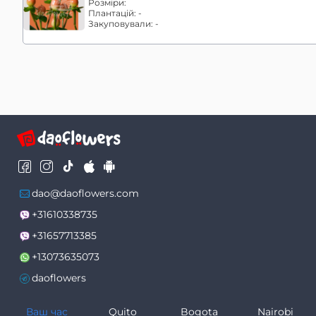
Розміри:
Плантацій:
-
Закуповували:
-
dao@daoflowers.com
+31610338735
+31657713385
+13073635073
daoflowers
Ваш час
Quito
Bogota
Nairobi