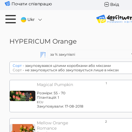
Почати співпрацю
Вхід
Ukr
HYPERICUM
Orange
Сорт
- закуповувався цілими коробками або міксами
Сорт
- не закуповується або закуповується лише в міксах
1
Magical Pumpkin
Розміри:
55 - 70
Плантацій:
1
ECU
Закуповували:
17-08-2018
2
Mellow Orange
Romance