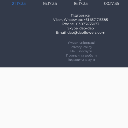
21:17:35
16:17:35
16:17:35
00:17:35
Підтримка:
Viber, WhatsApp: +31 657 713385
Phone: +13073635073
Skype: dao-dao
Email: dao@daoflowers.com
Умови співпраці
Privacy Policy
Наші послуги
Принципи роботи
Видалити акаунт