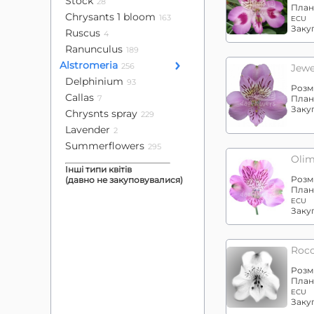
Stock
28
План
Chrysants 1 bloom
163
ECU
Заку
Ruscus
4
Ranunculus
189
Alstromeria
256
Jewe
Delphinium
93
Розм
Callas
7
План
Заку
Chrysnts spray
229
Lavender
2
Summerflowers
295
Olim
Інші типи квітів
Розм
(давно не закуповувалися)
План
ECU
Заку
Roc
Розм
План
ECU
Заку