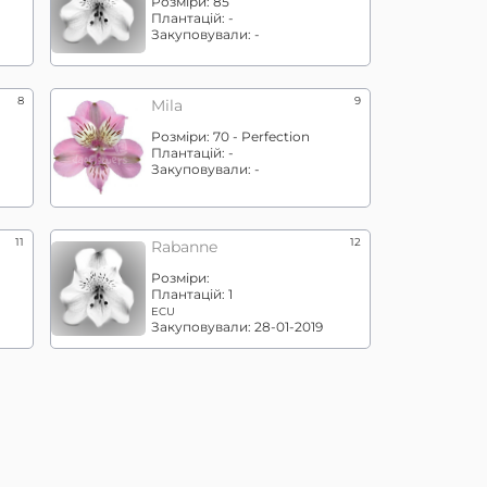
Розміри:
85
Плантацій:
-
Закуповували:
-
8
9
Mila
Розміри:
70 - Perfection
Плантацій:
-
Закуповували:
-
11
12
Rabanne
Розміри:
Плантацій:
1
ECU
Закуповували:
28-01-2019