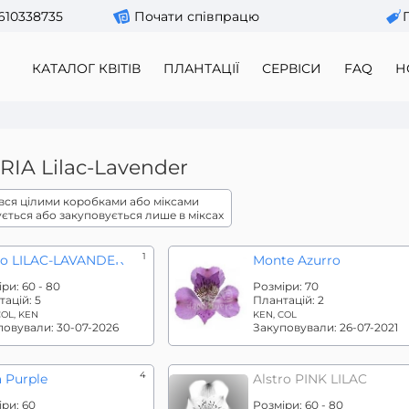
610338735
Почати співпрацю
КАТАЛОГ КВІТІВ
ПЛАНТАЦІЇ
СЕРВІСИ
FAQ
Н
RIA
Lilac-Lavender
вся цілими коробками або міксами
ується або закуповується лише в міксах
1
ro LILAC-LAVANDER
Monte Azurro
іри:
60 - 80
Розміри:
70
тацій:
5
Плантацій:
2
COL, KEN
KEN, COL
повували:
30-07-2026
Закуповували:
26-07-2021
4
a Purple
Alstro PINK LILAC
іри:
60
Розміри:
60 - 80