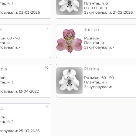
тацій:
1
Плантацій:
6
COL, ECU, KEN
повували:
03-03-2026
Закуповували:
21-02-2026
7
l
Jumbo
іри:
60 - 70
Розміри:
тацій:
-
Плантацій:
-
повували:
-
Закуповували:
-
10
pia
Platina
іри:
Розміри:
60 - 90
тацій:
1
Плантацій:
-
Закуповували:
-
повували:
13-04-2022
13
co
іри:
тацій:
2
повували:
25-03-2026