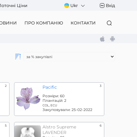
Поточні Ціни
Ukr
Вхід
ОВИНИ
ПРО КОМПАНІЮ
КОНТАКТИ
2
3
Pacific
Розміри:
60
Плантацій:
2
COL, ECU
Закуповували:
25-02-2022
5
6
Alstro Supreme
LAVENDER