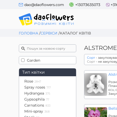
dao@daoflowers.com
+13073635073
+31
ГОЛОВНА
/
СЕРВІСИ
/
КАТАЛОГ КВІТІВ
ALSTROME
Сорт
- закуповува
Garden
Сорт
- не закупов
Тип квітки
Alst
Rose
2847
Розм
План
Spray roses
717
ECU, 
Hydrangea
375
Заку
Gypsophila
77
Carnations
833
Bell
Mini-spray
368
Розм