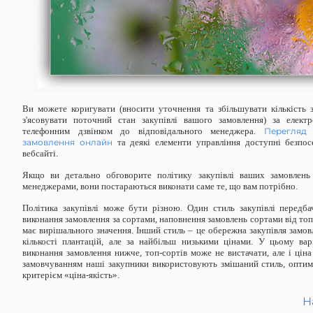
Ви можете коригувати (вносити уточнення та збільшувати кількість 
з'ясовувати поточний стан закупівлі вашого замовлення) за еле
телефонним дзвінком до відповідального менеджера.
Перегляд 
замовлення онлайн
та деякі елементи управління доступні безпо
вебсайті.
Якщо ви детально обговорите політику закупівлі ваших замовлень 
менеджерами, вони постараються виконати саме те, що вам потрібно.
Політика закупівлі може бути різною. Один стиль закупівлі передб
виконання замовлення за сортами, наповнення замовлень сортами від топ-
має вирішального значення. Інший стиль – це обережна закупівля замов
кількості плантацій, але за найбільш низькими цінами. У цьому ва
виконання замовлення нижче, топ-сортів може не вистачати, але і ціна
замовчуванням наші закупники використовують змішаний стиль, оптим
критерієм «ціна-якість».
Н