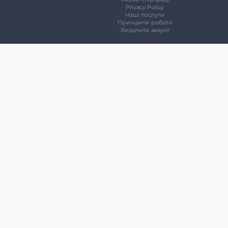
Privacy Policy
Наші послуги
Принципи роботи
Видалити акаунт