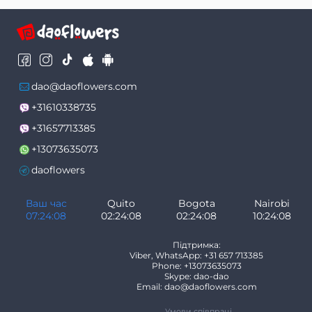
dao@daoflowers.com
+31610338735
+31657713385
+13073635073
daoflowers
Ваш час
Quito
Bogota
Nairobi
07:24:08
02:24:08
02:24:08
10:24:08
Підтримка:
Viber, WhatsApp: +31 657 713385
Phone: +13073635073
Skype: dao-dao
Email: dao@daoflowers.com
Умови співпраці