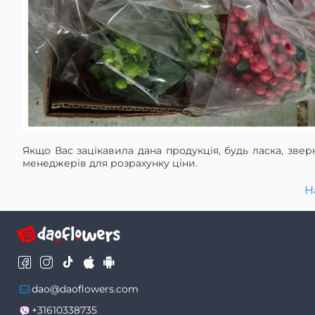
Якщо Вас зацікавила дана продукція, будь ласка, звер
менеджерів для розрахунку ціни.
Н
dao@daoflowers.com
+31610338735