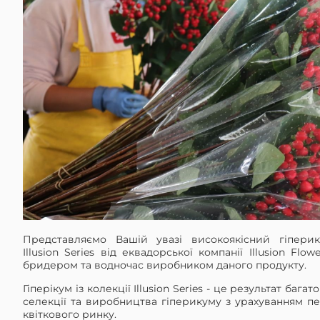
Представляємо Вашій увазі високоякісний гіперик
Illusion Series від еквадорської компанії Illusion Flo
бридером та водночас виробником даного продукту.
Гіперікум із колекції Illusion Series - це результат бага
селекції та виробництва гіперикуму з урахуванням п
квіткового ринку.