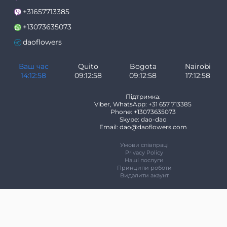
+31657713385
+13073635073
daoflowers
Ваш час
Quito
Bogota
Nairobi
14:12:58
09:12:58
09:12:58
17:12:58
Підтримка:
Viber, WhatsApp: +31 657 713385
Phone: +13073635073
Skype: dao-dao
Email: dao@daoflowers.com
Умови співпраці
Privacy Policy
Наші послуги
Принципи роботи
Видалити акаунт