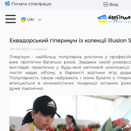
Почати співпрацю
Вхід
Ukr
Еквадорський гіперикум із колекції Illusion S
08-09-2023 / Новини
Гіперікум - найбільш популярна рослина у професій
вже протягом багатьох років. Завдяки своїй універс
виглядає практично у будь-якій квітковій композиції
листя надає об’єму, а барвисті відтінки ягід додаю
Популярність також набувають і моно букети з гіперік
вписуються в мінімалістичні тенденції останніх рок
дуже лаконічно.