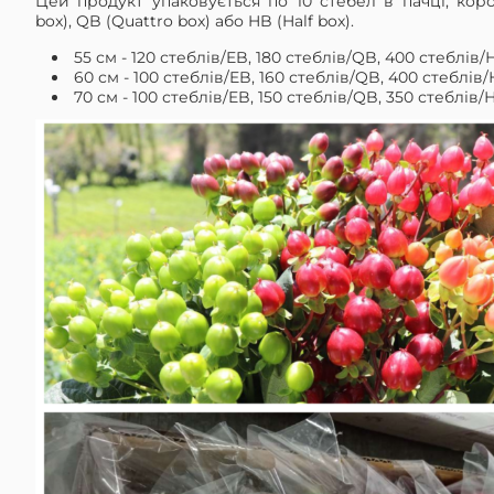
Цей продукт упаковується по 10 стебел в пачці, кор
box), QB (Quattro box) або HB (Half box).
55 см - 120 стеблів/EB, 180 стеблів/QB, 400 стеблів
60 см - 100 стеблів/EB, 160 стеблів/QB, 400 стеблів
70 см - 100 стеблів/EB, 150 стеблів/QB, 350 стеблів/