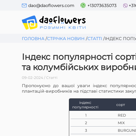
dao@daoflowers.com
+13073635073
+31
ГОЛОВНА
/
СТРІЧКА НОВИН
/
СТАТТІ
/
ІНДЕКС ПОПУ
Індекс популярності сорт
та колумбійських виробни
09-02-2024 / Статті
Пропонуємо до вашої уваги індекс популярност
плантацій-виробників на підставі статистики закуп
індекс
сорт
популярності
1
RED
2
MIX
3
BURGUN