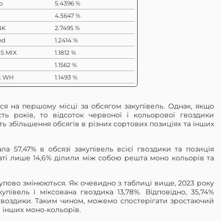
o
5.4396 %
4.5647 %
NK
2.7495 %
ed
1.2414 %
S MIX
1.1812 %
1.1562 %
t WH
1.1493 %
0.7545 %
IX
0.7386 %
ся на першому місці за обсягом закупівель. Однак, якщо
n
0.6573 %
ть років, то відсоток червоної і кольорової гвоздики
ь збільшення обсягів в різних сортових позиціях та інших
a
0.5609 %
0.5422 %
ла 57,47% в обсязі закупівель всієї гвоздики та позиція
0.5295 %
таті лише 14,6% ділили між собою решта моно кольорів та
0.4955 %
0.4936 %
упово змінюються. Як очевидно з таблиці вище, 2023 року
0.4572 %
півель і міксована гвоздика 13,78%. Відповідно, 35,74%
гвоздики. Таким чином, можемо спостерігати зростаючий
0.4293 %
 інших моно-кольорів.
0.3725 %