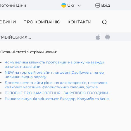
Поточні Ціни
Ukr
Вхід
ОВИНИ
ПРО КОМПАНІЮ
КОНТАКТИ
БІЙСЬКИХ ...
Останні статті зі стрічки новин:
Чому велика кількість пропозицій на ринку не завжди
означає низькі ціни
NEW на торговій онлайн платформі Daoflowers: тепер
новинки видно одразу
Допоможемо знайти рішення для флористів, невеликих
квіткових магазинів, флористичних салонів, бутіків
ГОЛОВНЕ ПРО ЗАМОВЛЕННЯ І ЗАКУПІВЛЮ ГВОЗДИКИ
Ринкова ситуація змінюється: Еквадор, Колумбія та Кенія