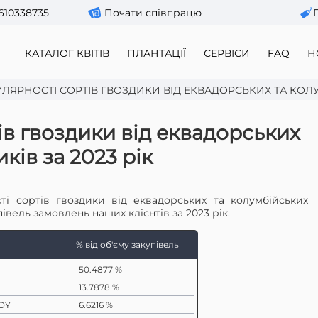
610338735
Почати співпрацю
КАТАЛОГ КВІТІВ
ПЛАНТАЦІЇ
СЕРВІСИ
FAQ
Н
ЛЯРНОСТІ СОРТІВ ГВОЗДИКИ ВІД ЕКВАДОРСЬКИХ ТА КОЛУМ
ів гвоздики від еквадорських
ків за 2023 рік
і сортів гвоздики від еквадорських та колумбійських
івель замовлень наших клієнтів за 2023 рік.
% від об'єму закупівель
50.4877 %
13.7878 %
DY
6.6216 %