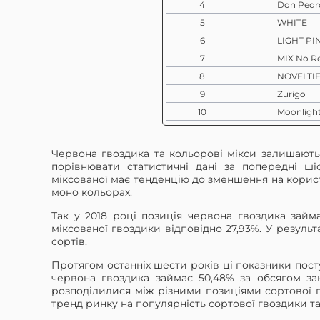
4
Don Pedr
5
WHITE
6
LIGHT PI
7
MIX No R
8
NOVELTIE
9
Zurigo
10
Moonligh
11
Doncel
12
PASTEL M
Червона гвоздика та кольорові мікси залишають
13
MIX Moo
порівнювати статистичні дані за попередні шіс
міксованої має тенденцію до зменшення на корист
14
Moonaqu
моно кольорах.
15
Brut
Так у 2018 році позиція червона гвоздика займа
16
Caramel
міксованої гвоздики відповідно 27,93%. У резуль
17
PINK
сортів.
18
Novia
Протягом останніх шести років ці показники пост
19
GREEN
червона гвоздика займає 50,48% за обсягом заку
розподілилися між різними позиціями сортової 
20
YELLOW
тренд ринку на популярність сортової гвоздики та
21
Lizzy