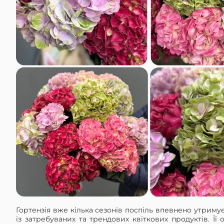
Гортензія вже кілька сезонів поспіль впевнено утримує
із затребуваних та трендових квіткових продуктів. Її о