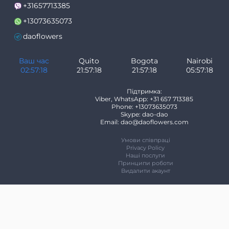
+31657713385
+13073635073
daoflowers
Ваш час
Quito
Bogota
Nairobi
02:57:18
21:57:18
21:57:18
05:57:18
Підтримка:
Viber, WhatsApp: +31 657 713385
Phone: +13073635073
Skype: dao-dao
Email: dao@daoflowers.com
Умови співпраці
Privacy Policy
Наші послуги
Принципи роботи
Видалити акаунт