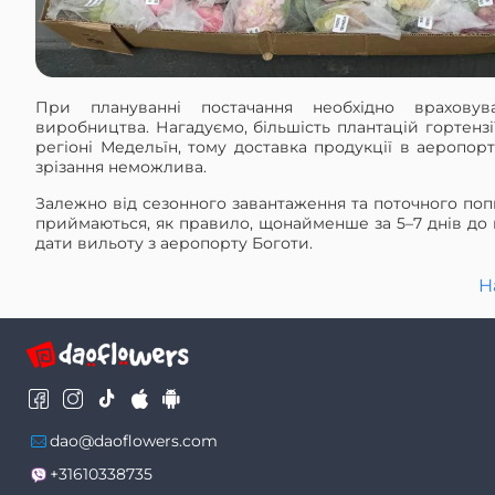
При плануванні постачання необхідно враховув
виробництва. Нагадуємо, більшість плантацій гортензі
регіоні Медельїн, тому доставка продукції в аеропор
зрізання неможлива.
Залежно від сезонного завантаження та поточного по
приймаються, як правило, щонайменше за 5–7 днів до
дати вильоту з аеропорту Боготи.
Н
dao@daoflowers.com
+31610338735